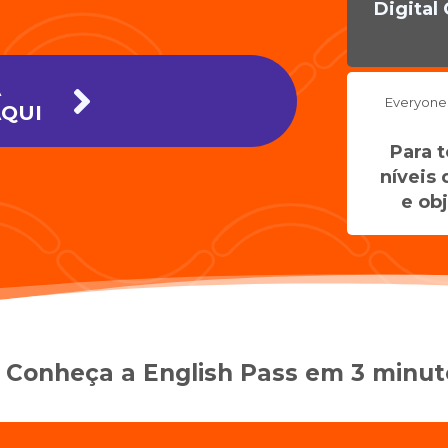
Digital
A
Everyone
AQUI
Para 
níveis 
e ob
Conheça a English Pass em 3 minut