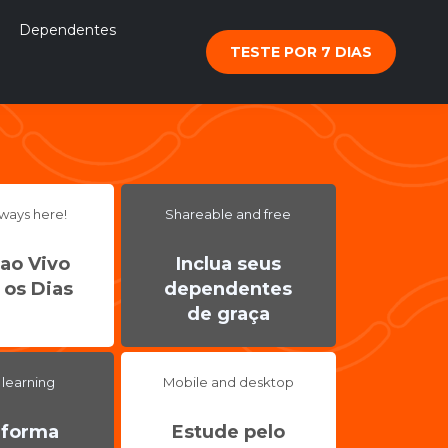
ependentes
TESTE POR 7 DIAS
ways here!
Shareable and free
 ao Vivo
Inclua seus
 os Dias
dependentes
de graça
 learning
Mobile and desktop
aforma
Estude pelo