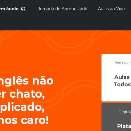
 em áudio
Jornada de Aprendizado
Aulas ao Vivo
D
We're al
nglês não
Aulas
Todos
r chato,
licado,
Digital
os caro!
Plat