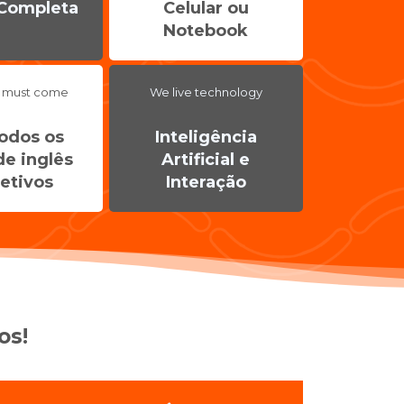
 Completa
Celular ou
Notebook
 must come
We live technology
todos os
Inteligência
de inglês
Artificial e
jetivos
Interação
os!