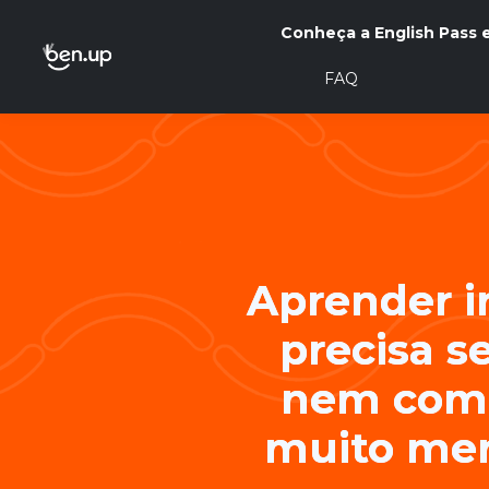
Conheça a English Pass
FAQ
Aprender i
precisa se
nem comp
muito men