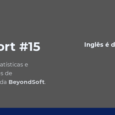
rt #15
Inglês é d
atísticas e
s de
 da
BeyondSoft
.