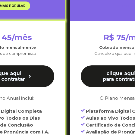
MAIS POPULAR
Mensal
 45/mês
R$ 75/
do mensalmente
Cobrado mensa
es de compromisso
Cancele a qualquer
ique aqui
clique aqu
 contratar
para contrat
no Anual inclui:
O Plano Mensal 
Digital Completa
Plataforma Digital 
vo Todos os Dias
Aulas ao Vivo Todos
 de Conclusão
Certificado de Conc
e Pronúncia com I.A.
Avaliação de Pronún