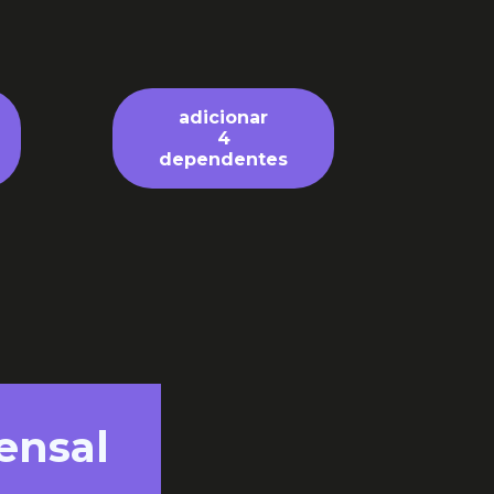
adicionar
4
dependentes
ensal