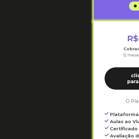
R$
Cobra
12 mes
cl
para
O Pla
Plataforma 
Aulas ao Vi
Certificado
Avaliação d