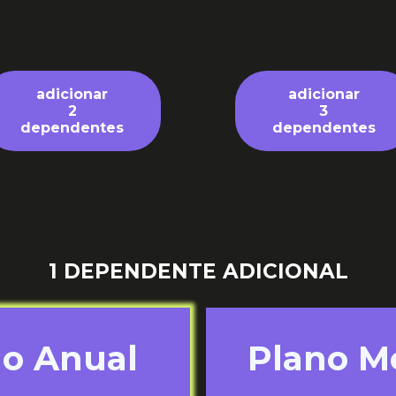
adicionar
adicionar
2
3
dependentes
dependentes
1 DEPENDENTE ADICIONAL
no Anual
Plano M