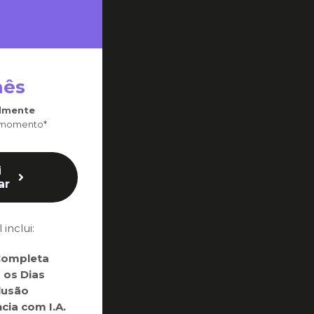
mês
lmente
 momento*
i
ar
inclui:
Completa
 os Dias
lusão
cia com I.A.