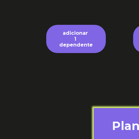
adicionar
1
dependente
Pla