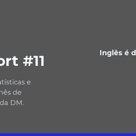
Inglês é d
rt #11
tísticas e
mês de
 da DM.