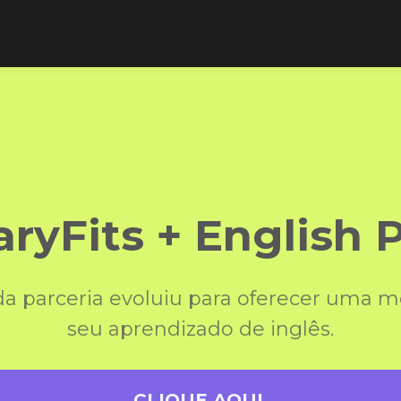
aryFits + English 
 da parceria evoluiu para oferecer uma m
seu aprendizado de inglês.
CLIQUE AQUI