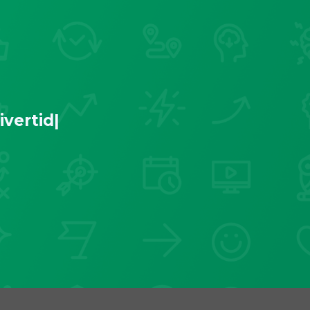
ivert
|