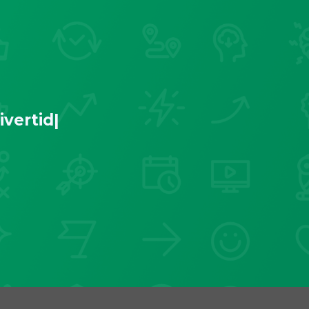
ivert
|